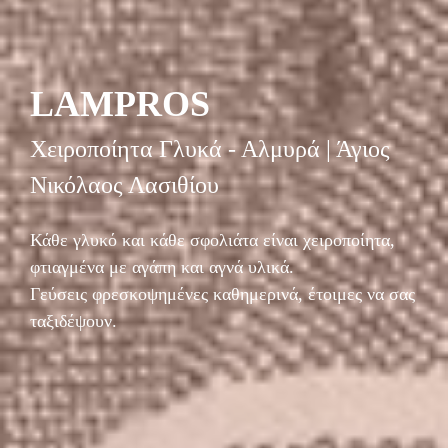
LAMPROS
Χειροποίητα Γλυκά - Αλμυρά | Άγιος
Νικόλαος Λασιθίου
Κάθε γλυκό και κάθε σφολιάτα είναι χειροποίητα,
φτιαγμένα με αγάπη και αγνά υλικά.
Γεύσεις φρεσκοψημένες καθημερινά, έτοιμες να σας
ταξιδέψουν.