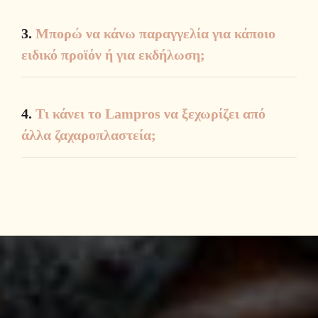
3.
Μπορώ να κάνω παραγγελία για κάποιο
ειδικό προϊόν ή για εκδήλωση;
4.
Τι κάνει το Lampros να ξεχωρίζει από
άλλα ζαχαροπλαστεία;