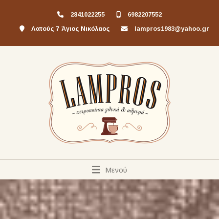
2841022255
6982207552
Λατούς 7 Άγιος Νικόλαος
lampros1983@yahoo.gr
Μενού