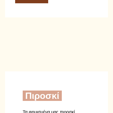
Πιροσκί
Τα φημισμένα μας πιροσκί